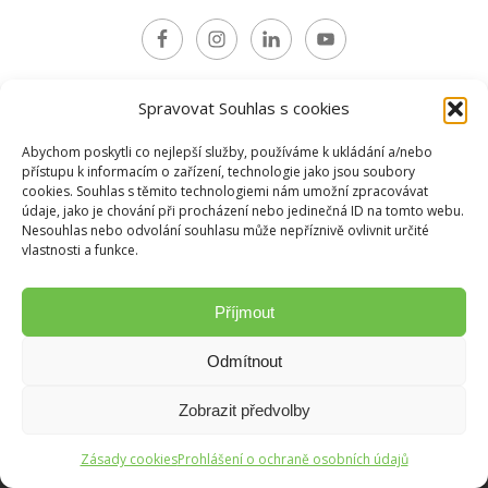
Spravovat Souhlas s cookies
2017 © M&S GLOBWASH, a.s.
Abychom poskytli co nejlepší služby, používáme k ukládání a/nebo
přístupu k informacím o zařízení, technologie jako jsou soubory
cookies. Souhlas s těmito technologiemi nám umožní zpracovávat
údaje, jako je chování při procházení nebo jedinečná ID na tomto webu.
Nesouhlas nebo odvolání souhlasu může nepříznivě ovlivnit určité
vlastnosti a funkce.
Příjmout
Odmítnout
Zobrazit předvolby
Zásady cookies
Prohlášení o ochraně osobních údajů