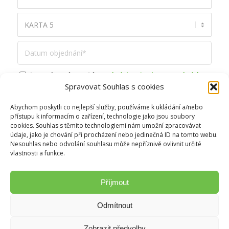
Jsem obeznámen / á s
podmínkami ochrany osobních
Spravovat Souhlas s cookies
údajů
*
Abychom poskytli co nejlepší služby, používáme k ukládání a/nebo
přístupu k informacím o zařízení, technologie jako jsou soubory
cookies. Souhlas s těmito technologiemi nám umožní zpracovávat
údaje, jako je chování při procházení nebo jedinečná ID na tomto webu.
Nesouhlas nebo odvolání souhlasu může nepříznivě ovlivnit určité
vlastnosti a funkce.
Příjmout
Odmítnout
2017 © M&S GLOBWASH, a.s.
Zobrazit předvolby