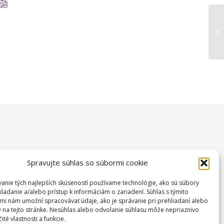
Spravujte súhlas so súbormi cookie
anie tých najlepších skúseností používame technológie, ako sú súbory
kladanie a/alebo prístup k informáciám o zariadení. Súhlas s týmito
mi nám umožní spracovávať údaje, ako je správanie pri prehliadaní alebo
D na tejto stránke. Nesúhlas alebo odvolanie súhlasu môže nepriaznivo
čité vlastnosti a funkcie.