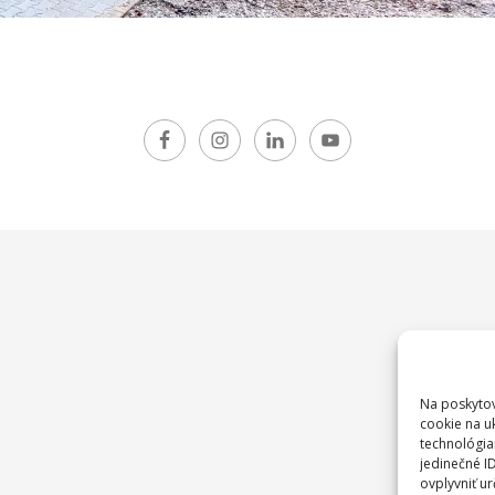
Na poskytov
cookie na u
technológia
jedinečné I
ovplyvniť ur