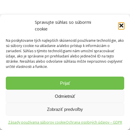
Spravujte súhlas so súbormi
2020 © M&S GLOBWASH, a.s.
cookie
Na poskytovanie tých najlepších skúseností používame technológie, ako
sú súbory cookie na ukladanie a/alebo prístup k informáciám o
zariadení. Súhlas s týmito technológiami nám umožní spracovávať
údaje, ako je správanie pri prehliadaní alebo jedinečné ID na tejto
stránke. Nesúhlas alebo odvolanie súhlasu môže nepriaznivo ovplyvniť
určité vlastnosti a funkcie.
Prijať
Odmietnúť
Zobraziť predvoľby
Zásady používania súborov cookie
Ochrana osobných údajov – GDPR