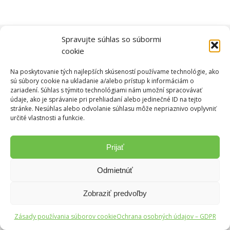
Spravujte súhlas so súbormi
2020 © M&S GLOBWASH, a.s.
cookie
Na poskytovanie tých najlepších skúseností používame technológie, ako
sú súbory cookie na ukladanie a/alebo prístup k informáciám o
zariadení. Súhlas s týmito technológiami nám umožní spracovávať
údaje, ako je správanie pri prehliadaní alebo jedinečné ID na tejto
stránke. Nesúhlas alebo odvolanie súhlasu môže nepriaznivo ovplyvniť
určité vlastnosti a funkcie.
Prijať
Odmietnúť
Zobraziť predvoľby
Zásady používania súborov cookie
Ochrana osobných údajov – GDPR